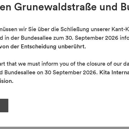
ten Grunewaldstraße und B
r, ist der 10.
März 2023.
and privilege for staff members of the educational un
ssen wir Sie über die Schließung unserer Kant-K
or the KANT Prize. Nominations must be explained i
d in der Bundesallee zum 30. September 2026 inf
the respective section.
t von der Entscheidung unberührt.
eart that we must inform you of the closure of our d
d by the principals must be forwarded to the atten
d Bundesallee on 30 September 2026.
Kita Interna
th
 Mr Andreas Wegener, by March 10
, 2023.
ision.