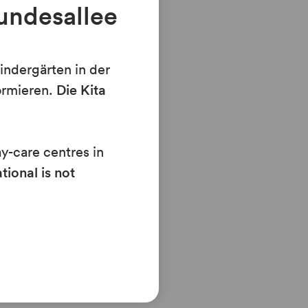
undesallee
its of the Foundation
indergärten in der
n writing, and filed
ormieren.
Die Kita
ay-care centres in
tion of the
tional is not