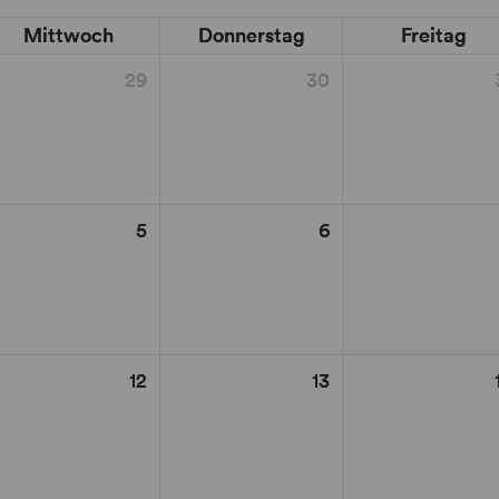
Mittwoch
Donnerstag
Freitag
29
30
5
6
12
13