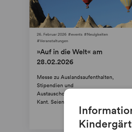
26. Februar 2026
events
Neuigkeiten
Veranstaltungen
»Auf in die Welt« am
28.02.2026
Messe zu Auslandsaufenthalten,
Stipendien und
Austauschorganisationen im Hause
Kant. Seien Sie dabei!
Lesen
Informatio
Kindergär