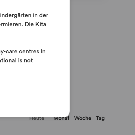
indergärten in der
ormieren.
Die Kita
ay-care centres in
tional is not
Heute
Monat
Woche
Tag