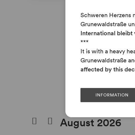
Schweren Herzens mü
Grunewaldstraße un
International bleib
***
It is with a heavy h
Grunewaldstraße an
affected by this dec
INFORMATION
August 2026