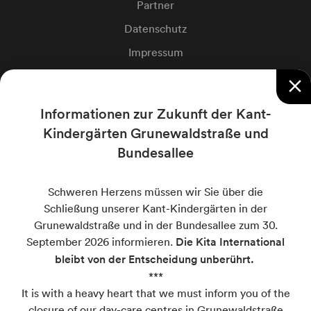
Partner
Datenschutz
Impressum
Cookie-Einstellungen
close
Informationen zur Zukunft der Kant-
Private Kant-Schulen
Kindergärten Grunewaldstraße und
Bundesallee
Kant-Grundschule
Kant-Oberschule
Schweren Herzens müssen wir Sie über die
Internationale Schule Berlin
Schließung unserer Kant-Kindergärten in der
Grunewaldstraße und in der Bundesallee zum 30.
Berlin International School
September 2026 informieren.
Die Kita International
bleibt von der Entscheidung unberührt.
***
Kant-Kindergarten
It is with a heavy heart that we must inform you of the
closure of our day-care centres in Grunewaldstraße
Grunewaldstraße