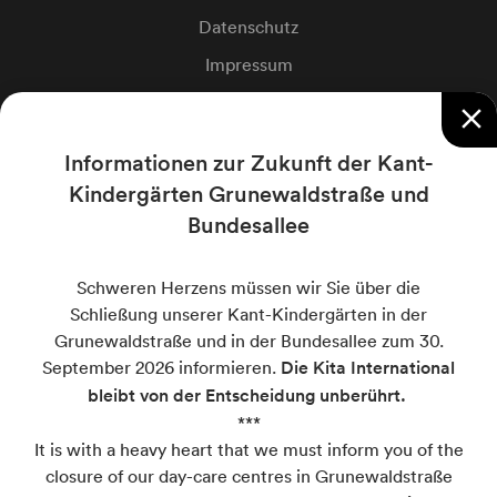
Datenschutz
Impressum
Cookie-Einstellungen
close
Informationen zur Zukunft der Kant-
Private Kant-Schulen
Kindergärten Grunewaldstraße und
Bundesallee
Kant-Grundschule
Kant-Oberschule
Schweren Herzens müssen wir Sie über die
Internationale Schule Berlin
Schließung unserer Kant-Kindergärten in der
Grunewaldstraße und in der Bundesallee zum 30.
Berlin International School
September 2026 informieren.
Die Kita International
bleibt von der Entscheidung unberührt.
***
Kant-Kindergarten
It is with a heavy heart that we must inform you of the
closure of our day-care centres in Grunewaldstraße
Grunewaldstraße