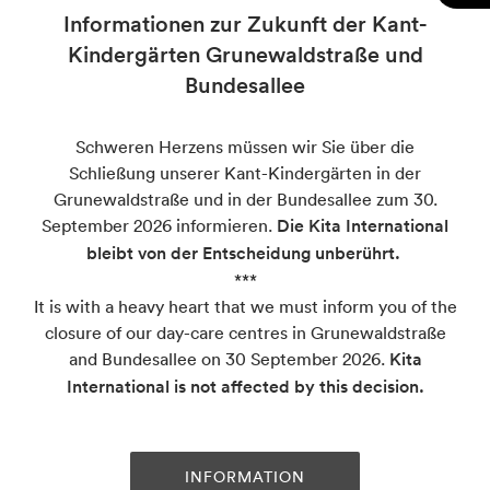
Informationen zur Zukunft der Kant-
Private Kant-Schulen
Kindergärten Grunewaldstraße und
Bundesallee
Kant-Grundschule
Kant-Oberschule
Schweren Herzens müssen wir Sie über die
Internationale Schule Berlin
Schließung unserer Kant-Kindergärten in der
Grunewaldstraße und in der Bundesallee zum 30.
Berlin International School
September 2026 informieren.
Die Kita International
bleibt von der Entscheidung unberührt.
***
Kant-Kindergarten
It is with a heavy heart that we must inform you of the
closure of our day-care centres in Grunewaldstraße
Grunewaldstraße
and Bundesallee on 30 September 2026.
Kita
Bundesallee
International is not affected by this decision.
Lentzeallee
INFORMATION