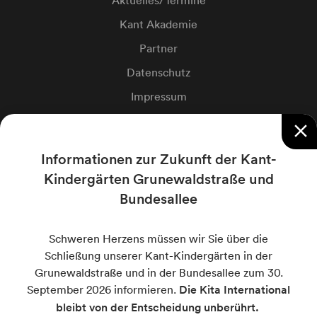
Aktuelles/Termine
Kant Akademie
Partner
Datenschutz
Impressum
Cookie-Einstellungen
close
Informationen zur Zukunft der Kant-
Private Kant-Schulen
Kindergärten Grunewaldstraße und
Bundesallee
Kant-Grundschule
Kant-Oberschule
Schweren Herzens müssen wir Sie über die
Internationale Schule Berlin
Schließung unserer Kant-Kindergärten in der
Grunewaldstraße und in der Bundesallee zum 30.
Berlin International School
September 2026 informieren.
Die Kita International
bleibt von der Entscheidung unberührt.